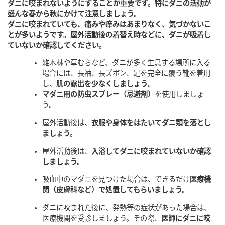
ダニに咬まれないようにすることが重要です。特にダニの活動が
盛んな春から秋にかけて注意しましょう。
ダニに咬まれていても、痛みや痒みはあまりなく、気づかないこ
とが多いようです。屋外活動後の着替え時などに、ダニが吸着し
ていないか確認してください。
雑木林や草むらなど、ダニが多く生息する場所に入る
場合には、長袖、長ズボン、足を完全に覆う靴を着用
し、
肌の露出を少なくしましょう
。
マダニ用の防虫スプレー（忌避剤）
を使用しましょ
う。
屋外活動後は、
衣服や身体をはたいてダニ類を落とし
ましょう。
屋外活動後は、
入浴してダニに咬まれていないか確認
しましょう。
吸血中のマダニを見つけた場合は、できるだけ
医療機
関（皮膚科など）で処置してもらいましょう。
ダニに咬まれた後に、発熱等の症状があった場合は、
医療機関を受診しましょう。その際、
医師にダニに咬