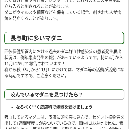
人が野外作業や農作業、レジャー等で、これらのダニの生息地に
立ち入ると刺されることがあります。
ダニがウイルスや細菌などを保有している場合、刺された人が病
気を発症することがあります。
長与町に多いマダニ
西彼保健所管内における過去のダニ媒介性感染症の患者発生届出
状況は、例年患者発生の報告があっているようです。特に4月から
11月にかけて報告されています！
春から秋（3月から11月）にかけては、マダニ等の活動が活発にな
る時期ですので、ご注意ください。
咬んでいるマダニを見つけたら？
なるべく早く皮膚科で処置を受けましょう
吸血しているマダニは、皮膚に頭を突っ込んで、セメント様物質を
出して1週間程度しがみついているので、簡単には抜けません。素