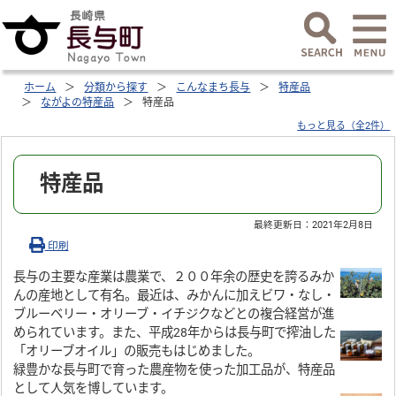
ホーム
分類から探す
こんなまち長与
特産品
ながよの特産品
特産品
もっと見る（全2件）
特産品
最終更新日：
2021年2月8日
印刷
長与の主要な産業は農業で、２００年余の歴史を誇るみか
んの産地として有名。最近は、みかんに加えビワ・なし・
ブルーベリー・オリーブ・イチジクなどとの複合経営が進
められています。また、平成28年からは長与町で搾油した
「オリーブオイル」の販売もはじめました。
緑豊かな長与町で育った農産物を使った加工品が、特産品
として人気を博しています。