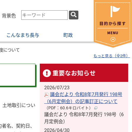
検
・背景色
索
キ
こんなまち長与
町政
ー
ワ
ー
度について
もっと見る（全2件）
ド
重要なお知らせ
2026/07/23
議会だより 令和8年7月発行 198号
（6月定例会）の記事訂正について
、土地取引につい
（PDF：60.6キロバイト）
議会だより 令和8年7月発行 198号（6
月定例会）
約者名、契約日、
2026/04/30