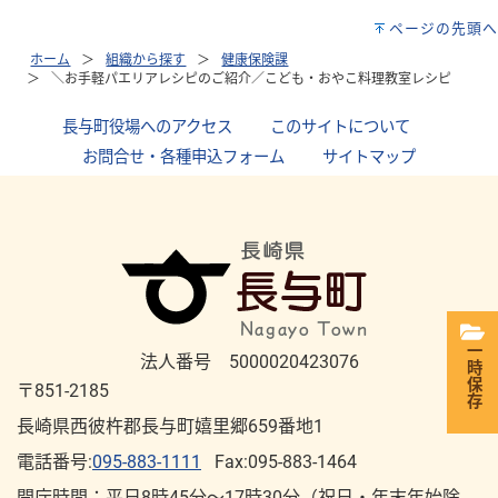
ページの先頭へ
ホーム
組織から探す
健康保険課
＼お手軽パエリアレシピのご紹介／こども・おやこ料理教室レシピ
長与町役場へのアクセス
｜
このサイトについて
｜
お問合せ・各種申込フォーム
｜
サイトマップ
一時保存
法人番号 5000020423076
〒851-2185
長崎県西彼杵郡長与町嬉里郷659番地1
電話番号:
095-883-1111
Fax:095-883-1464
開庁時間：平⽇8時45分～17時30分（祝⽇・年末年始除