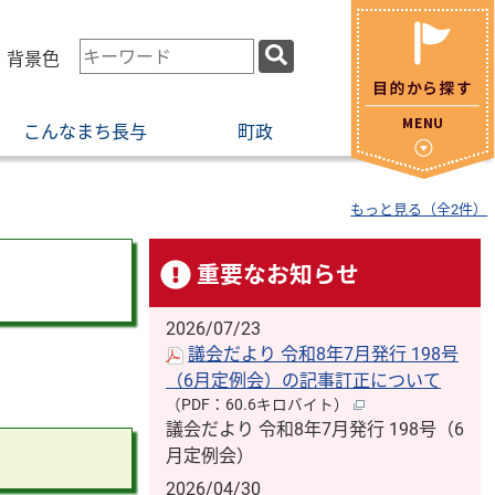
検
・背景色
索
キ
こんなまち長与
町政
ー
ワ
ー
もっと見る（全2件）
ド
重要なお知らせ
2026/07/23
議会だより 令和8年7月発行 198号
（6月定例会）の記事訂正について
（PDF：60.6キロバイト）
議会だより 令和8年7月発行 198号（6
月定例会）
2026/04/30