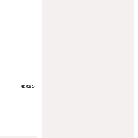
（ID:5262）