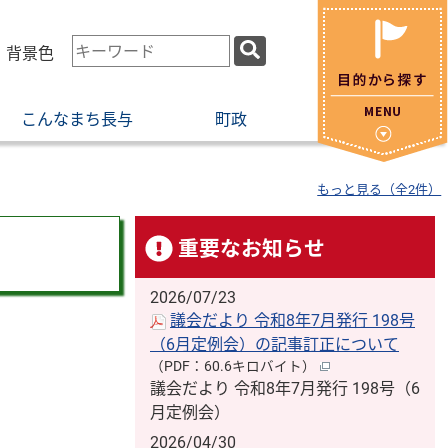
検
・背景色
索
キ
こんなまち長与
町政
ー
ワ
ー
もっと見る（全2件）
ド
重要なお知らせ
2026/07/23
議会だより 令和8年7月発行 198号
（6月定例会）の記事訂正について
（PDF：60.6キロバイト）
議会だより 令和8年7月発行 198号（6
月定例会）
2026/04/30