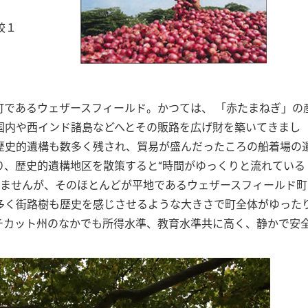
校１
であるウェザースフィールド。かつては、 「赤たまねぎ」の
国内や西インド諸島などへとその販路を広げ財を築いてきまし
歴史的遺構も数多く残され、貿易が盛んだったころの船着場の
り、歴史的遺構地区を散策すると“時間がゆっくりと流れている
りませんが、そのほとんどが平地であるウェザースフィールド町
多く街路樹も歴史を感じさせるような大きさで町全体がゆった
チカット州のなかでも所得水準、教育水準共に高く、静かで安