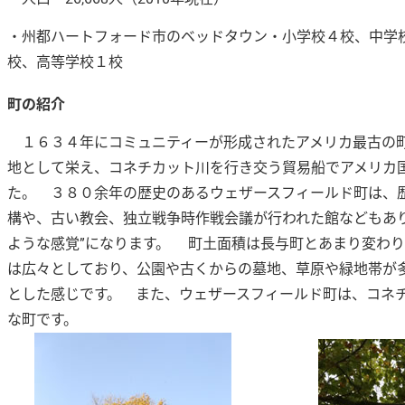
・州都ハートフォード市のベッドタウン・小学校４校、中学
校、高等学校１校
町の紹介
１６３４年にコミュニティーが形成されたアメリカ最古の町
地として栄え、コネチカット川を行き交う貿易船でアメリカ
た。 ３８０余年の歴史のあるウェザースフィールド町は、
構や、古い教会、独立戦争時作戦会議が行われた館などもあ
ような感覚”になります。 町土面積は長与町とあまり変わ
は広々としており、公園や古くからの墓地、草原や緑地帯が
とした感じです。 また、ウェザースフィールド町は、コネ
な町です。