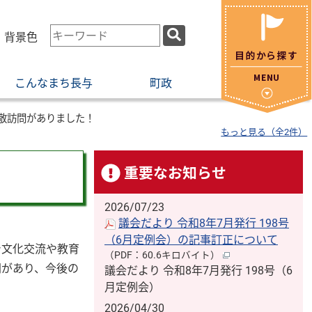
検
・背景色
索
キ
こんなまち長与
町政
ー
ワ
ー
敬訪問がありました！
もっと見る（全2件）
ド
重要なお知らせ
2026/07/23
議会だより 令和8年7月発行 198号
（6月定例会）の記事訂正について
で文化交流や教育
（PDF：60.6キロバイト）
問があり、今後の
議会だより 令和8年7月発行 198号（6
月定例会）
2026/04/30