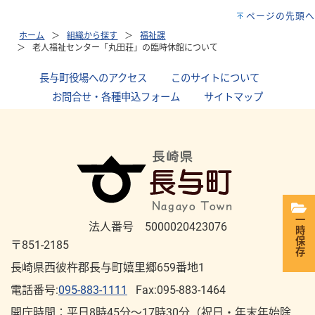
ページの先頭へ
ホーム
組織から探す
福祉課
老人福祉センター「丸田荘」の臨時休館について
長与町役場へのアクセス
｜
このサイトについて
｜
お問合せ・各種申込フォーム
｜
サイトマップ
一時保存
法人番号 5000020423076
〒851-2185
長崎県西彼杵郡長与町嬉里郷659番地1
電話番号:
095-883-1111
Fax:095-883-1464
開庁時間：平⽇8時45分～17時30分（祝⽇・年末年始除