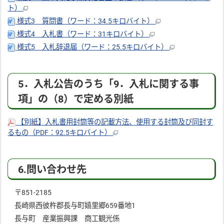
ト）
様式3 質問書（ワード：34.5キロバイト）
様式4 入札書（ワード：31キロバイト）
様式5 入札辞退届（ワード：25.5キロバイト）
5．入札公告のうち「9．入札に関する事
項」の（8）で定める別紙
【別紙】入札書用封筒等の記載方法、使用する封筒及び同封す
るもの（PDF：92.5キロバイト）
6.問い合わせ先
〒851-2185
長崎県西彼杵郡長与町嬉里郷659番地1
長与町 産業振興課 商工観光係