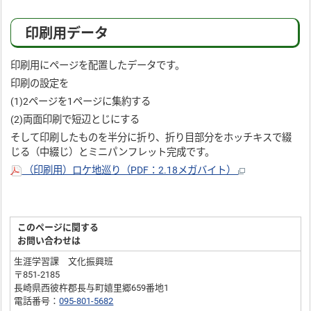
印刷用データ
印刷用にページを配置したデータです。
印刷の設定を
(1)2ページを1ページに集約する
(2)両面印刷で短辺とじにする
そして印刷したものを半分に折り、折り目部分をホッチキスで綴
じる（中綴じ）とミニパンフレット完成です。
（印刷用）ロケ地巡り（PDF：2.18メガバイト）
このページに関する
お問い合わせは
生涯学習課 文化振興班
〒851-2185
長崎県西彼杵郡長与町嬉里郷659番地1
電話番号：
095-801-5682