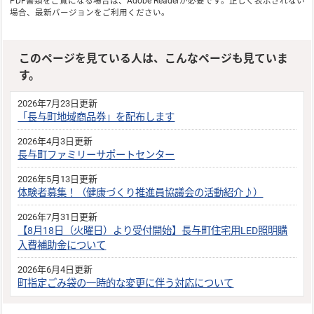
PDF書類をご覧になる場合は、
Adobe Reader
が必要です。正しく表示されない
場合、最新バージョンをご利用ください。
このページを見ている人は、こんなページも見ていま
す。
2026年7月23日更新
「長与町地域商品券」を配布します
2026年4月3日更新
長与町ファミリーサポートセンター
2026年5月13日更新
体験者募集！（健康づくり推進員協議会の活動紹介♪）
2026年7月31日更新
【8月18日（火曜日）より受付開始】長与町住宅用LED照明購
入費補助金について
2026年6月4日更新
町指定ごみ袋の一時的な変更に伴う対応について