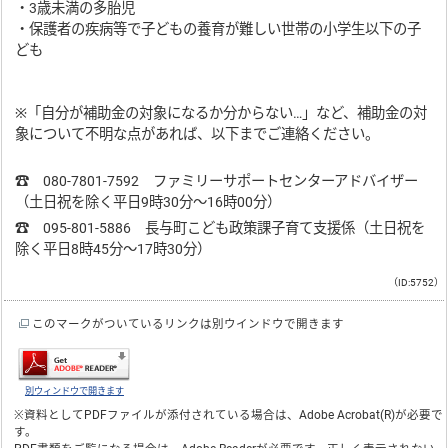
・3歳未満の多胎児
・保護者の疾病等で子どもの養育が難しい世帯の小学生以下の子
ども
※「自分が補助金の対象になるか分からない…」など、補助金の対
象について不明な点があれば、以下までご連絡ください。
☎ 080-7801-7592 ファミリーサポートセンターアドバイザー
（土日祝を除く平日9時30分～16時00分）
☎ 095-801-5886 長与町こども政策課子育て支援係（土日祝を
除く平日8時45分～17時30分）
（ID:5752）
このマークがついているリンクは別ウインドウで開きます
別ウィンドウで開きます
※資料としてPDFファイルが添付されている場合は、
Adobe Acrobat(R)
が必要で
す。