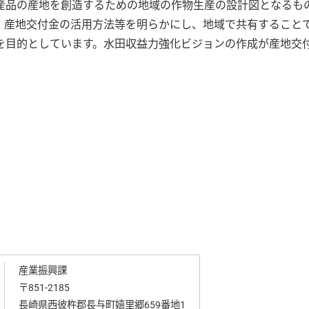
品の産地を創造するための地域の作物生産の設計図となるも
、産地交付金の活用方法等を明らかにし、地域で共有すること
を目的としています。水田収益力強化ビジョンの作成が産地交
産業振興課
〒851-2185
長崎県西彼杵郡長与町嬉里郷659番地1