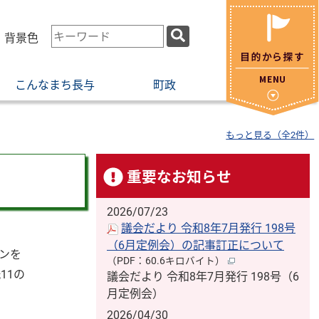
検
・背景色
索
キ
こんなまち長与
町政
ー
ワ
ー
もっと見る（全2件）
ド
重要なお知らせ
2026/07/23
議会だより 令和8年7月発行 198号
（6月定例会）の記事訂正について
ンを
（PDF：60.6キロバイト）
11の
議会だより 令和8年7月発行 198号（6
月定例会）
2026/04/30