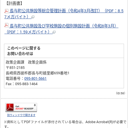
【計画書】
長与町公共施設等総合管理計画（令和4年3月改訂）（PDF：8.5
7メガバイト）
長与町公共施設及び学校施設の個別施設計画（令和8年3月）
（PDF：1.59メガバイト）
このページに関する
お問い合わせは
政策企画課 政策企画係
〒851-2185
長崎県西彼杵郡長与町嬉里郷659番地1
電話番号：
095-801-5661
Fax：095-883-1464
（ID:58）
別ウィンドウで開きます
※資料としてPDFファイルが添付されている場合は、
Adobe Acrobat(R)
が必要で
す。