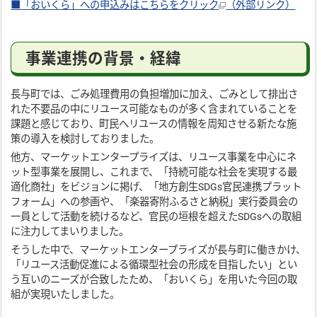
■「おいくら」への申込みはこちらをクリック
（外部リンク）
事業連携の背景・経緯
長与町では、ごみ処理費用の負担増加に加え、ごみとして排出さ
れた不要品の中にリユース可能なものが多く含まれていることを
課題と感じており、町民へリユースの情報を周知させる新たな施
策の導入を検討しておりました。
他方、マーケットエンタープライズは、リユース事業を中心にネ
ット型事業を展開し、これまで、「持続可能な社会を実現する最
適化商社」をビジョンに掲げ、「地方創生SDGs官民連携プラット
フォーム」への参画や、「楽器寄附ふるさと納税」実行委員会の
一員として活動を続けるなど、官民の垣根を超えたSDGsへの取組
に注力してまいりました。
そうした中で、マーケットエンタープライズが長与町に働きかけ、
「リユース活動促進による循環型社会の形成を目指したい」とい
う互いのニーズが合致したため、「おいくら」を用いた今回の取
組が実現いたしました。