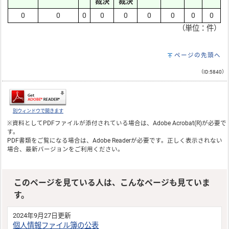
裁決
裁決
0
0
0
0
0
0
0
0
0
（単位：件）
ページの先頭へ
（ID:5840）
別ウィンドウで開きます
※資料としてPDFファイルが添付されている場合は、
Adobe Acrobat(R)
が必要で
す。
PDF書類をご覧になる場合は、
Adobe Reader
が必要です。正しく表示されない
場合、最新バージョンをご利用ください。
このページを見ている人は、こんなページも見ていま
す。
2024年9月27日更新
個人情報ファイル簿の公表