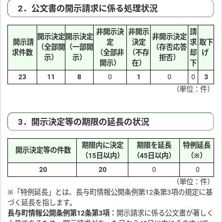
2．公文書の開示請求に係る処理状況
非開示決
非開示
請
開示決定
開示決定
非開示決定
開示請
定
決定
求
取下
（全部開
（一部開
（存否応答
求件数
（全部非
（不存
却
げ
示）
示）
拒否）
開示）
在）
下
23
11
8
0
1
0
0
3
（単位：件）
3．開示決定等の期限の延長の状況
期限内に決定
期限を延長
特例延長
開示決定等の件数
（15日以内）
（45日以内）
（※）
20
20
0
0
（単位：件）
※「特例延長」とは、長与町情報公開条例第12条第3項の規定に基
づく延長を指します。
長与町情報公開条例第12条第3項：
開示請求に係る公文書が著しく