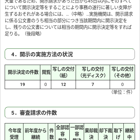
大量であるため、開示請求があった日から45日以内にそのすべて
について開示決定等をすることにより事務の遂行に著しい支障が
生ずるおそれがある場合には、…（中略）…実施機関は、開示請求
に係る公文書のうち相当の部分につき当該期間内に開示決定を
し、残りの公文書については相当の期間内に開示決定等をすれば
足りる。（後段略）
4．開示の実施方法の状況
写しの交付
写しの交付
写しの交付
開示決定の件数
閲覧
（紙）
（光ディスク）
（その他）
19
0
12
7
0
（単位：件）
5．審査請求の件数
全部認
一部認
今年度
前年度から
件
棄却裁
却下裁
取下
継続
容
容
受理
継続
数
決
決
げ
中