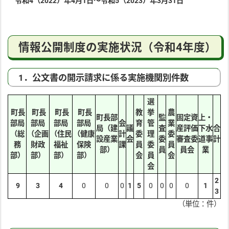
令和4（2022）年4月1日～令和5（2023）年3月31日
情報公開制度の実施状況（令和4年度）
1．公文書の開示請求に係る実施機関別件数
選
町長
町長
町長
町長
教
挙
農
町長部
監
固定資
上・
部局
部局
部局
部局
会
育
管
業
局（建
議
査
産評価
下水
合
（総
（企画
（住民
（健康
計
委
理
委
設産業
会
委
審査委
道事
計
務
財政
福祉
保険
課
員
委
員
部）
員
員会
業
部）
部）
部）
部）
会
員
会
会
2
9
3
4
0
0
0
1
5
0
0
0
0
1
3
（単位：件）