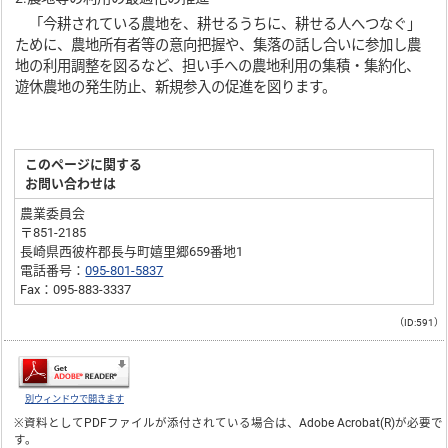
「今耕されている農地を、耕せるうちに、耕せる人へつなぐ」
ために、農地所有者等の意向把握や、集落の話し合いに参加し農
地の利用調整を図るなど、担い手への農地利用の集積・集約化、
遊休農地の発生防止、新規参入の促進を図ります。
このページに関する
お問い合わせは
農業委員会
〒851-2185
長崎県西彼杵郡長与町嬉里郷659番地1
電話番号：
095-801-5837
Fax：095-883-3337
（ID:591）
別ウィンドウで開きます
※資料としてPDFファイルが添付されている場合は、
Adobe Acrobat(R)
が必要で
す。