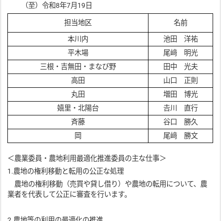
（至）令和8年7月19日
担当地区
名前
本川内
池田 洋祐
平木場
尾﨑 明光
三根・吉無田・まなび野
田中 光夫
高田
山口 正則
丸田
増田 博光
嬉里・北陽台
𠮷川 直行
斉藤
谷口 勝久
岡
尾﨑 勝文
＜農業委員・農地利用最適化推進委員の主な仕事＞
1.農地の権利移動と転用の公正な処理
農地の権利移動（売買や貸し借り）や農地の転用について、農
業者を代表して公正に審査を行います。
2.農地等の利用の最適化の推進