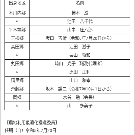
出身地区
名前
本川内郷
柿本 透
〃
池田 八千代
平木場郷
山中 庄八郎
三根郷
坂口 吉晴（令和6年7月20日から）
高田郷
辻田 滋子
〃
栗山 将和
丸田郷
崎山 光子（職務代理者）
〃
原田 正利
嬉里郷
山口 和幸
斉藤郷
坂本 謙二（令和7年10月1日から）
岡郷
水谷 勉（会長）
〃
山口 多美子
【農地利用最適化推進委員】
任期（自）令和5年7月20日