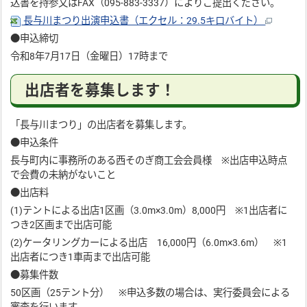
込書を持参又はFAX（095-883-3337）によりご提出ください。
長与川まつり出演申込書（エクセル：29.5キロバイト）
●申込締切
令和8年7月17日（金曜日）17時まで
出店者を募集します！
「長与川まつり」の出店者を募集します。
●申込条件
長与町内に事務所のある西そのぎ商工会会員様 ※出店申込時点
で会費の未納がないこと
●出店料
(1)テントによる出店1区画（3.0m×3.0m）8,000円 ※1出店者に
つき2区画まで出店可能
(2)ケータリングカーによる出店 16,000円（6.0m×3.6m） ※1
出店者につき1車両まで出店可能
●募集件数
50区画（25テント分） ※申込多数の場合は、実行委員会による