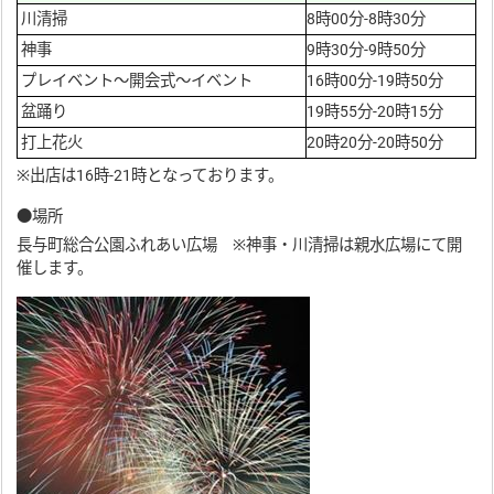
川清掃
8時00分-8時30分
神事
9時30分-9時50分
プレイベント～開会式～イベント
16時00分-19時50分
盆踊り
19時55分-20時15分
打上花火
20時20分-20時50分
※出店は16時-21時となっております。
●場所
長与町総合公園ふれあい広場 ※神事・川清掃は親水広場にて開
催します。