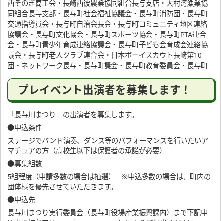
西そのぎ商工会・長崎西彼農業協同組合長与支店・大村湾漁業協
同組合長与支部・長与町社会福祉協議会・長与町消防団・長与町
交通指導員会・長与町自治会長会・長与町コミュニティ地区連絡
協議会・長与町文化協会・長与町スポーツ協会・長与町PTA連合
会・長与町青少年育成連絡協議会・長与町子ども会育成会連絡協
議会・長与町老人クラブ連合会・日本ボーイスカウト長崎第10
団・ネットワーク長与・長与町議会・長与町教育委員会・長与町
プレイベント出演者を募集します！
「長与川まつり」の出演者を募集します。
●申込条件
ステージでバンド演奏、ダンス等のパフォーマンスを行いたいア
マチュアの方（高校生以下は保護者の承諾が必要）
●募集組数
5組程度（申請多数の場合は抽選） ※申込多数の場合は、町内の
団体様を優先させていただきます。
●申込先
長与川まつり実行委員会（長与町役場産業振興課内）まで下記申