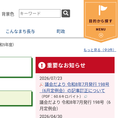
検
・背景色
索
キ
こんなまち長与
町政
ー
ワ
ー
和5年度）
もっと見る（全2件）
ド
重要なお知らせ
2026/07/23
議会だより 令和8年7月発行 198号
（6月定例会）の記事訂正について
（PDF：60.6キロバイト）
議会だより 令和8年7月発行 198号（6
月定例会）
2026/04/30