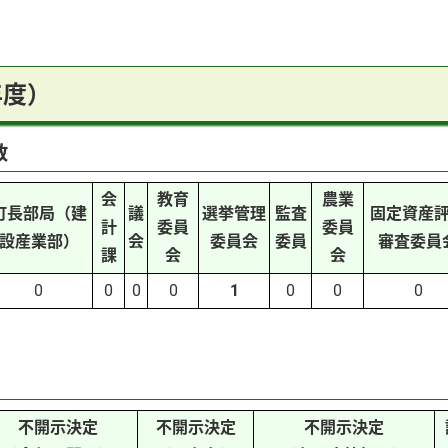
年度）
数
会
教育
農業
町長部局（建
議
選挙管理
監査
固定資産
計
委員
委員
設産業部）
会
委員会
委員
審査委員
課
会
会
0
0
0
0
1
0
0
0
不開示決定
不開示決定
不開示決定