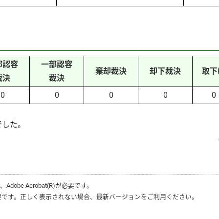
部認容
一部認容
棄却裁決
却下裁決
取下
裁決
裁決
0
0
0
0
0
でした。
は、
Adobe Acrobat(R)
が必要です。
要です。正しく表示されない場合、最新バージョンをご利用ください。