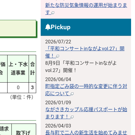
新たな防災気象情報の運用が始まりま
す
Pickup
2026/07/22
「平和コンサートinながよvol.27」開
催！
8月9日「平和コンサートinながよ
評価
上・下水
合
vol.27」開催！
会
道事業
計
2026/06/04
町指定ごみ袋の一時的な変更に伴う対
0
3
応について
（単位：件）
2026/01/09
ながさきカップル応援パスポートが始
まります！
2026/04/03
請求
長与町で二人の新生活を始めてみませ
取下げ