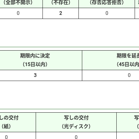
（全部不開示）
（不存在）
（存否応答拒否）
0
2
0
期限内に決定
期限を延
（15日以内）
（45日以
3
0
しの交付
写しの交付
写
（紙）
（光ディスク）
（
0
0