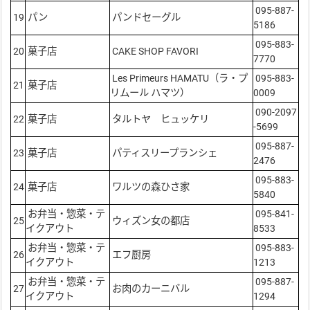
095-887-
19
パン
パンドセーグル
5186
095-883-
20
菓子店
CAKE SHOP FAVORI
7770
Les Primeurs HAMATU（ラ・プ
095-883-
21
菓子店
リムール ハマツ）
0009
090-2097
22
菓子店
タルトヤ ヒュッケリ
-5699
095-887-
23
菓子店
パティスリープランシェ
2476
095-883-
24
菓子店
ワルツの森ひさ家
5840
お弁当・惣菜・テ
095-841-
25
ウィズン女の都店
イクアウト
8533
お弁当・惣菜・テ
095-883-
26
エフ厨房
イクアウト
1213
お弁当・惣菜・テ
095-887-
27
お肉のカーニバル
イクアウト
1294