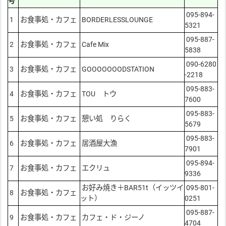
号
095-894-
1
お食事処・カフェ
BORDERLESSLOUNGE
5321
095-887-
2
お食事処・カフェ
Cafe Mix
5838
090-6280
3
お食事処・カフェ
GOOOOOOODSTATION
-2218
095-883-
4
お食事処・カフェ
TOU トウ
7600
095-883-
5
お食事処・カフェ
憩い処 りらく
5679
095-883-
6
お食事処・カフェ
居酒屋大漁
7901
095-894-
7
お食事処・カフェ
エクリュ
9336
お好み焼き＋BAR51t（イッツイ
095-801-
8
お食事処・カフェ
ット）
0251
095-887-
9
お食事処・カフェ
カフェ・ド・ジーノ
4704