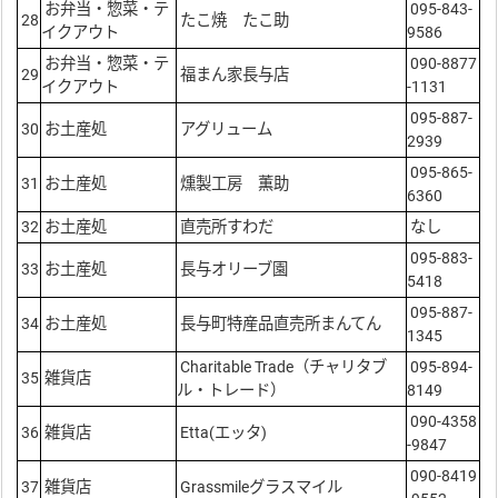
お弁当・惣菜・テ
095-843-
28
たこ焼 たこ助
イクアウト
9586
お弁当・惣菜・テ
090-8877
29
福まん家長与店
イクアウト
-1131
095-887-
30
お土産処
アグリューム
2939
095-865-
31
お土産処
燻製工房 薫助
6360
32
お土産処
直売所すわだ
なし
095-883-
33
お土産処
長与オリーブ園
5418
095-887-
34
お土産処
長与町特産品直売所まんてん
1345
Charitable Trade（チャリタブ
095-894-
35
雑貨店
ル・トレード）
8149
090-4358
36
雑貨店
Etta(エッタ)
-9847
090-8419
37
雑貨店
Grassmileグラスマイル