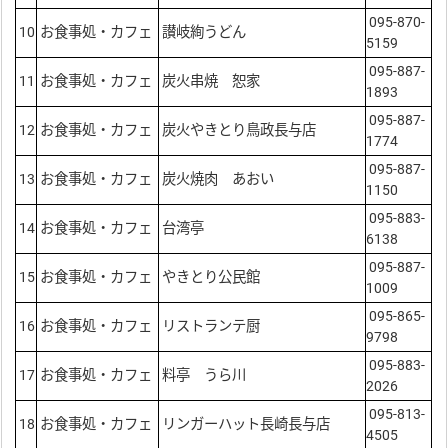
095-870-
10
お食事処・カフェ
讃岐絢うどん
5159
095-887-
11
お食事処・カフェ
炭火串焼 恕家
1893
095-887-
12
お食事処・カフェ
炭火やきとり鳥政長与店
1774
095-887-
13
お食事処・カフェ
炭火焼肉 あおい
1150
095-883-
14
お食事処・カフェ
台湾亭
6138
095-887-
15
お食事処・カフェ
やきとり公民館
1009
095-865-
16
お食事処・カフェ
リストランテ厨
9798
095-883-
17
お食事処・カフェ
料亭 うら川
2026
095-813-
18
お食事処・カフェ
リンガーハット長崎長与店
4505