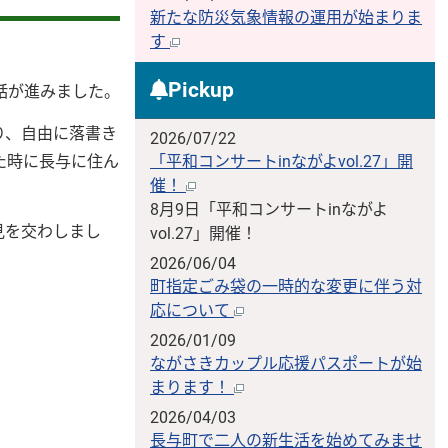
新たな防災気象情報の運用が始まりま
す
Pickup
話が進みました。
り、自由に落書き
2026/07/22
た時に長与に住ん
「平和コンサートinながよvol.27」開
催！
8月9日「平和コンサートinながよ
見を交わしまし
vol.27」開催！
2026/06/04
町指定ごみ袋の一時的な変更に伴う対
応について
2026/01/09
ながさきカップル応援パスポートが始
まります！
2026/04/03
長与町で二人の新生活を始めてみませ