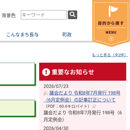
検
・背景色
索
キ
こんなまち長与
町政
ー
ワ
ー
もっと見る（全2件）
ド
重要なお知らせ
2026/07/23
議会だより 令和8年7月発行 198号
（6月定例会）の記事訂正について
（PDF：60.6キロバイト）
議会だより 令和8年7月発行 198号（6
月定例会）
2026/04/30