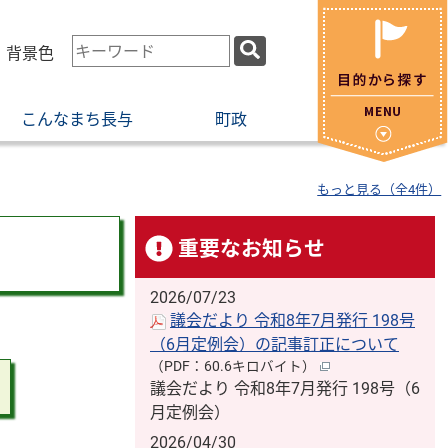
検
・背景色
索
キ
こんなまち長与
町政
ー
ワ
ー
もっと見る（全4件）
ド
重要なお知らせ
2026/07/23
議会だより 令和8年7月発行 198号
（6月定例会）の記事訂正について
（PDF：60.6キロバイト）
議会だより 令和8年7月発行 198号（6
月定例会）
2026/04/30