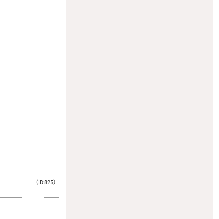
（ID:825）