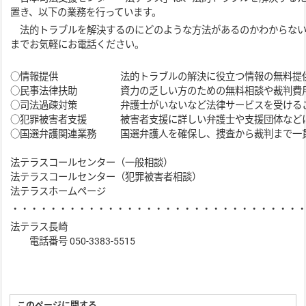
置き、以下の業務を行っています。
法的トラブルを解決するのにどのような方法があるのかわからない
までお気軽にお電話ください。
○情報提供
法的トラブルの解決に役立つ情報の無料提
○民事法律扶助
資力の乏しい方のための無料相談や裁判費
○司法過疎対策
弁護士がいないなど法律サービスを受ける
○犯罪被害者支援
被害者支援に詳しい弁護士や支援団体など
○国選弁護関連業務
国選弁護人を確保し、捜査から裁判まで一
法テラスコールセンター（一般相談）
法テラスコールセンター（犯罪被害者相談）
法テラスホームページ
・・・・・・・・・・・・・・・・・・・・・・・・・・・・・・
法テラス長崎
電話番号 050-3383-5515
このページに関する