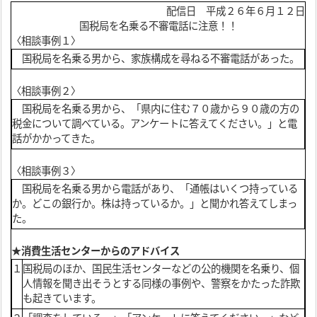
配信日 平成２６年６月１２日
国税局を名乗る不審電話に注意！！
〈相談事例１〉
国税局を名乗る男から、家族構成を尋ねる不審電話があった。
〈相談事例２〉
国税局を名乗る男から、「県内に住む７０歳から９０歳の方の
税金について調べている。アンケートに答えてください。」と電
話がかかってきた。
〈相談事例３〉
国税局を名乗る男から電話があり、「通帳はいくつ持っている
か。どこの銀行か。株は持っているか。」と聞かれ答えてしまっ
た。
★消費生活センターからのアドバイス
１
国税局のほか、国民生活センターなどの公的機関を名乗り、個
人情報を聞き出そうとする同様の事例や、警察をかたった詐欺
も起きています。