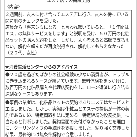
エステ店での高額契約
〈内容〉
２週間前、友人に付き合ってエステ店に行き、友人を待っている
間に肌のチェックを受けた。
店員から「将来シミになる」と言われ驚いていると、「１年間は
エステの無料サービスをします」と説明を受け、５０万円の化粧
品セットの購入契約をした。しかし、よく考えると高額で支払え
ない。解約を頼んだが再度説得され、解約してもらえなかった
（２０代、女性）
★消費生活センターからのアドバイス
●２０歳を過ぎたばかりの社会経験の少ない消費者が、トラブル
に巻き込まれるケースが続いています。無料体験をきっかけに、
数百万円の化粧品購入や代理店契約をし、ローン返済に行き詰る
深刻なケースもあります。
●事例の業者は、化粧品セットの契約でありエステはサービスと
主張しました。しかし、実態は化粧品とエステの提供が一体の契
約であるため、特定商取引法に定める「特定継続的役務提供」に
当たると判断しました。契約書面の交付がなかったことを理由
に、クーリングオフの手続きを支援しました。粘り強く交渉した
結果、最終的には無条件解約で合意しました。