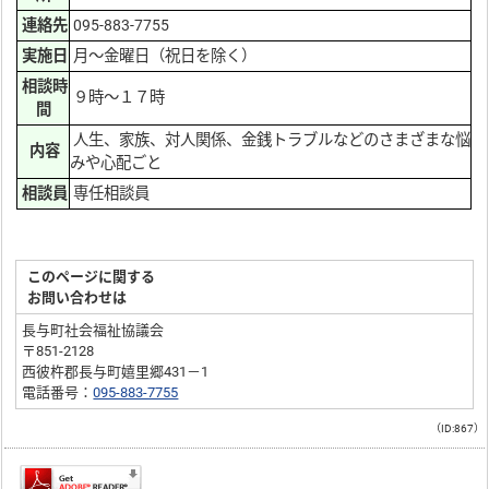
連絡先
095-883-7755
実施日
月～金曜日（祝日を除く）
相談時
９時～１７時
間
人生、家族、対人関係、金銭トラブルなどのさまざまな悩
内容
みや心配ごと
相談員
専任相談員
このページに関する
お問い合わせは
長与町社会福祉協議会
〒851-2128
西彼杵郡長与町嬉里郷431－1
電話番号：
095-883-7755
（ID:867）