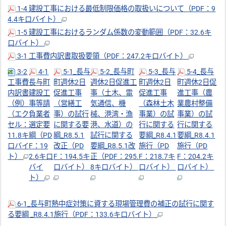
1-4 建設工事における最低制限価格の取扱いについて（PDF：9
4.4キロバイト）
1-5 建設工事におけるランダム係数の変動範囲（PDF：32.6キ
ロバイト）
3-1 工事費内訳書取扱要領（PDF：247.2キロバイト）
3-2
4-1
5-1_長与
5-2_長与町
5-3_長与
5-4_長与
工事費
長与町
町週休2日
週休2日促進工
町週休2日
町週休2日促
内訳書
建設工
促進工事
事（土木、電
促進工事
進工事（農
（例）
事等請
（営繕工
気通信、機
（森林土木
業農村整備
（エク
負業者
事）の試行
械、港湾・漁
事業）の試
事業）の試
セル：
選定要
に関する要
港、水道）の
行に関する
行に関する
11.8キ
綱（PD
綱_R8.5.1
試行に関する
要綱_R8.4.1
要綱_R8.4.1
ロバイ
F：19
改正（PD
要綱_R8.5.1改
施行（PD
施行（PD
ト）
2.6キロ
F：194.5キ
正（PDF：295.
F：218.7キ
F：204.2キ
バイ
ロバイト）
8キロバイト）
ロバイト）
ロバイト）
ト）
6-1_長与町熱中症対策に資する現場管理費の補正の試行に関す
る要綱 _R8.4.1施行（PDF：133.6キロバイト）