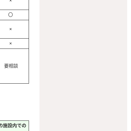
×
〇
×
×
要相談
の施設内での