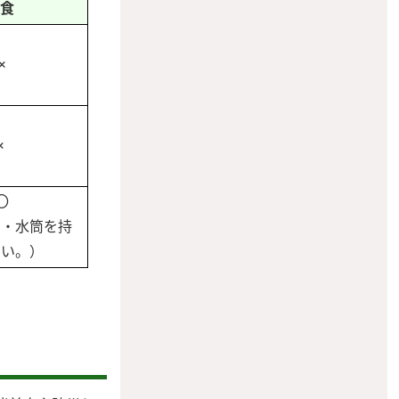
食
×
×
〇
当・水筒を持
さい。）