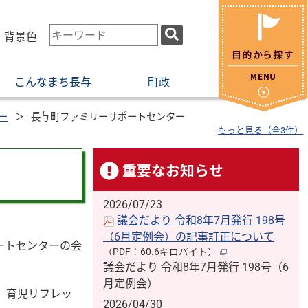
検
・背景色
索
キ
こんなまち長与
町政
ー
ワ
ー
ー
長与町ファミリーサポートセンター
もっと見る（全3件）
ド
重要なお知らせ
2026/07/23
議会だより 令和8年7月発行 198号
（6月定例会）の記事訂正について
ートセンターの会
（PDF：60.6キロバイト）
議会だより 令和8年7月発行 198号（6
月定例会）
、育児リフレッ
2026/04/30