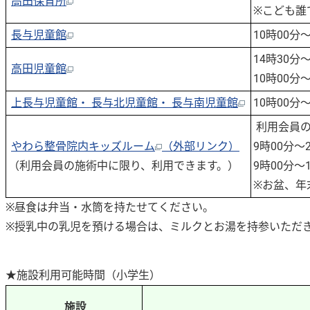
高田保育所
※こども誰
長与児童館
10時00分
14時30分
高田児童館
10時00分
上長与児童館・ 長与北児童館・ 長与南児童館
10時00分
利用会員の
やわら整骨院内キッズルーム
（外部リンク）
9時00分～
（利用会員の施術中に限り、利用できます。）
9時00分～
※お盆、年
※昼食は弁当・水筒を持たせてください。
※授乳中の乳児を預ける場合は、ミルクとお湯を持参いただ
★施設利用可能時間（小学生）
施設