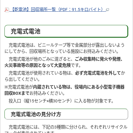
【乾電池】回収場所一覧（PDF：91.5キロバイト）
充電式電池
充電式電池は、ビニールテープ等で金属部分が露出しないよう
にしてから、回収場所となっている施設にお持込みください。
充電式電池が他のごみに混ざると、
ごみ収集時に発火や発煙、
火災事故等の原因となって大変危険
です。
充電式電池が使用されている物は、
必ず充電式電池を外して
か
ら出してください。
※充電式電池が
内蔵されている物は、役場内にある小型電子機器
回収BOXまで
お持込みください。
投入口（縦15センチ×横30センチ）に入る物が対象です。
充電式電池の見分け方
充電式電池には、下記の3種類に分けられ、それぞれリサイクル