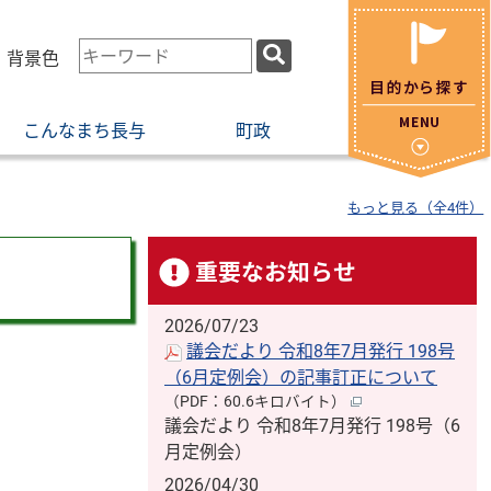
検
・背景色
索
キ
こんなまち長与
町政
ー
ワ
ー
もっと見る（全4件）
ド
重要なお知らせ
2026/07/23
議会だより 令和8年7月発行 198号
（6月定例会）の記事訂正について
（PDF：60.6キロバイト）
議会だより 令和8年7月発行 198号（6
月定例会）
2026/04/30