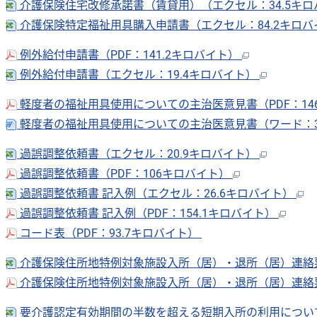
介護保険住宅改修承諾書（賃貸用）（エクセル：34.5キ
介護保険特定福祉用具購入申請書（エクセル：84.2キロ
例外給付申請書（PDF：141.2キロバイト）
例外給付申請書（エクセル：19.4キロバイト）
軽度者の福祉用具使用についての主治医意見書（PDF：14
軽度者の福祉用具使用についての主治医意見書（ワード：
過誤調整依頼書（エクセル：20.9キロバイト）
過誤調整依頼書（PDF：106キロバイト）
過誤調整依頼書 記入例（エクセル：26.6キロバイト）
過誤調整依頼書 記入例（PDF：154.1キロバイト）
コード表（PDF：93.7キロバイト）
介護保険住所地特例対象施設入所（居）・退所（居）連絡
介護保険住所地特例対象施設入所（居）・退所（居）連絡票
要介護認定有効期間の半数を超える短期入所の利用につい