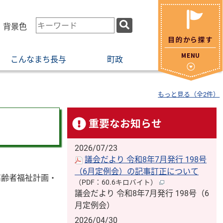
検
・背景色
索
キ
こんなまち長与
町政
ー
ワ
ー
もっと見る（全2件）
ド
重要なお知らせ
2026/07/23
議会だより 令和8年7月発行 198号
（6月定例会）の記事訂正について
高齢者福祉計画・
（PDF：60.6キロバイト）
議会だより 令和8年7月発行 198号（6
月定例会）
2026/04/30