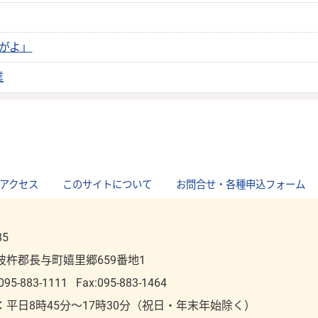
がよ」
業
アクセス
｜
このサイトについて
｜
お問合せ・各種申込フォーム
85
彼杵郡長与町嬉里郷659番地1
095-883-1111
Fax:095-883-1464
：平⽇8時45分～17時30分（祝⽇・年末年始除く）