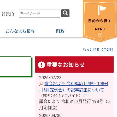
検
・背景色
索
キ
こんなまち長与
町政
ー
ワ
ー
もっと見る（全2件）
ド
重要なお知らせ
2026/07/23
議会だより 令和8年7月発行 198号
（6月定例会）の記事訂正について
（PDF：60.6キロバイト）
議会だより 令和8年7月発行 198号（6
月定例会）
2026/04/30