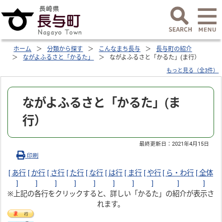
ホーム
分類から探す
こんなまち長与
長与町の紹介
ながよふるさと「かるた」
ながよふるさと「かるた」(ま行）
もっと見る（全3件）
ながよふるさと「かるた」(ま
行）
最終更新日：
2021年4月15日
印刷
[ あ行
[ か行
[ さ行
[ た行
[ な行
[ は行
[ ま行
[ や行
[ ら・わ行
[ 全体
]
]
]
]
]
]
]
]
]
]
※上記の各行をクリックすると、詳しい「かるた」の紹介が表示さ
れます。