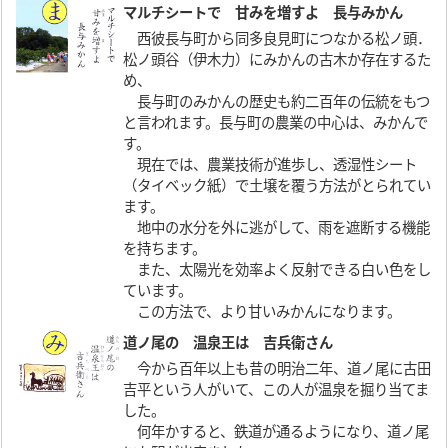
マルチシートで 甘みを増すよ 長与みかん
西彼長与町から同多良見町につなかる松ノ頭．
松ノ頭谷（伊木力）にみかんの古木か存在するた
め、
長与町のみかんの歴史も約二百年の伝統をもつ
と言われます。長与町の農業の中心は、みかんで
す。
現在では、農業技術が進歩し、透湿性シート
（タイベック紙）で土壌を覆う方法がとられてい
ます。
地中の水分を外に逃がして、雨を遮断する機能
を持ちます。
また、太陽光を効率よく反射できる白い色をし
ています。
この方法で、より甘いみかんになります。
道ノ尾の 温泉王は 吉兵衛さん
今から百年以上も昔の明治二年、道ノ尾に古田
吉平という人がいて、この人が温泉を掘り当てま
した。
何年かすると、鉄道が通るようになり、道ノ尾