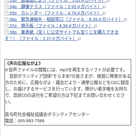
33p 図書館だより（ファイル：5.03メガバイト）
34p 健康テラス（ファイル：3.93メガバイト）
35p カレンダー（ファイル：4.76メガバイト）
36p 緊急連絡先・相談窓口（ファイル：8.39メガバイト）
37p 掲示板（ファイル：4.36メガバイト）
38p 裏表紙（宝くじ公式サイトでも宝くじを購入できま
す！）（ファイル：2.27メガバイト）
《声の広報ながよ》
※音声ファイルの閲覧には、mp3を再生するソフトが必要です。
音訳ボランティア団体”そらまめ”の皆さまが、視覚に障害がある
方のために、広報ながよ・議会だより・選挙公報などをCDに録音
し、お届けするサービスを行っています。障がい者手帳をお持ち
で、音訳CDの送付をご希望の方は下記までお問い合わせくださ
い。
長与町社会福祉協議会ボランティアセンター
電話：095-883-7588