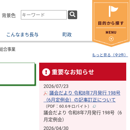
検
・背景色
索
キ
こんなまち長与
町政
ー
ワ
ー
総合事業
もっと見る（全2件）
ド
重要なお知らせ
2026/07/23
議会だより 令和8年7月発行 198号
（6月定例会）の記事訂正について
（PDF：60.6キロバイト）
議会だより 令和8年7月発行 198号（6
月定例会）
2026/04/30