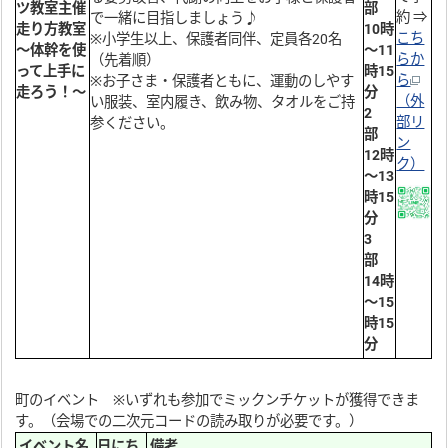
ツ教室主催
部
約 ⇒
で一緒に目指しましょう♪
走り方教室
10時
こち
※小学生以上、保護者同伴、定員各20名
～体幹を使
～11
らか
（先着順）
って上手に
時15
ら
※お子さま・保護者ともに、運動のしやす
走ろう！～
分
（外
い服装、室内履き、飲み物、タオルをご持
2
部リ
参ください。
部
ン
12時
ク）
～13
時15
分
3
部
14時
～15
時15
分
町のイベント ※いずれも参加でミックンチケットが獲得できま
す。（会場での二次元コードの読み取りが必要です。）
イベント名
日にち
備考