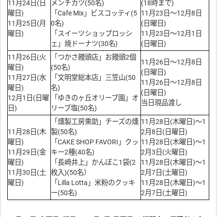
11月24日(日
メンチカツ(50名)
(18時まで)
曜日)
「Cafe Mix」ビスコッティ(5
11月23日～12月8日
11月25日(月
0名)
(日曜日)
曜日)
「スイーツショップロッシ
11月23日～12月1日
ェ」焼ドーナツ(30名)
(日曜日)
11月26日(火
「つかさ饅頭店」お饅頭2個
11月26日～12月8日
曜日)
(50名)
(日曜日)
11月27日(水
「文明堂総本店」三笠山(50
11月26日～12月8日
曜日)
名)
(日曜日)
12月1日(日曜
「ゆきのヶ丘オリーブ園」オ
当日現品渡し
日)
リーブ塩(50名)
「燻製工房熏助」チーズの燻
11月28日(木曜日)～1
11月28日(木
製(50名)
2月8日(日曜日)
曜日)
「CAKE SHOP FAVORI」クッ
11月28日(木曜日)～1
11月29日(金
キー2種(40名)
2月3日(火曜日)
曜日)
「長崎井上」かんぼこ1袋(2
11月28日(木曜日)～1
11月30日(土
枚入)(50名）
2月7日(土曜日)
曜日)
「Lilla Lotta」米粉のクッキ
11月28日(木曜日)～1
ー(50名)
2月7日(土曜日)