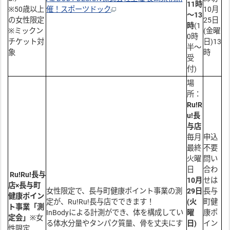
11時
※50歳以上
催！スポーツドック
10月
～13
の女性限定
25日
時
(1
※ミックン
(金曜
0時
チケット対
日)13
半～
象
時
受
付)
場
所：
Ru!R
u!長
与店
毎月
申込
最終
不要
火曜
問い
日
合わ
Ru!Ru!長与
10月
せは
店×長与町
女性限定で、長与町健康ポイント事業の測
29日
長与
健康ポイン
定が、Ru!Ru!長与店でできます！
(火
町健
ト事業「測
InBodyによる計測ができ、体を構成してい
曜
康ポ
定会」
※女
る体水分量やタンパク質量、骨を丈夫にす
日)
イン
性限定