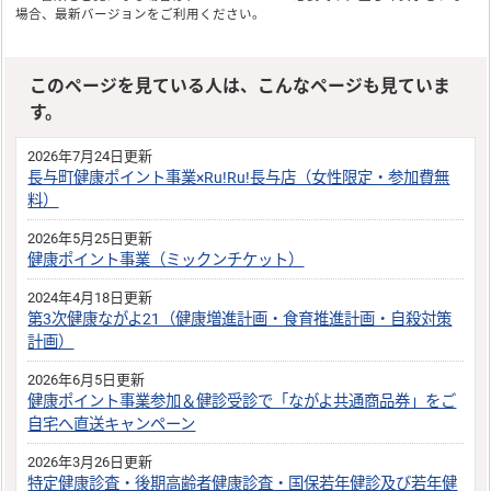
場合、最新バージョンをご利用ください。
このページを見ている人は、こんなページも見ていま
す。
2026年7月24日更新
長与町健康ポイント事業×Ru!Ru!長与店（女性限定・参加費無
料）
2026年5月25日更新
健康ポイント事業（ミックンチケット）
2024年4月18日更新
第3次健康ながよ21（健康増進計画・食育推進計画・自殺対策
計画）
2026年6月5日更新
健康ポイント事業参加＆健診受診で「ながよ共通商品券」をご
自宅へ直送キャンペーン
2026年3月26日更新
特定健康診査・後期高齢者健康診査・国保若年健診及び若年健