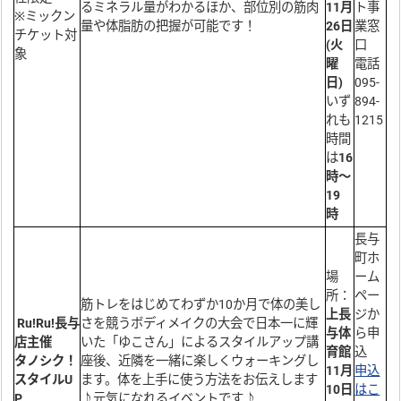
るミネラル量がわかるほか、部位別の筋肉
11月
ト事
※ミックン
量や体脂肪の把握が可能です！
26日
業窓
チケット対
(火
口
象
曜
電話
日)
095-
いず
894-
れも
1215
時間
は
16
時～
19
時
長与
町ホ
場
ーム
所：
ペー
筋トレをはじめてわずか10か月で体の美し
上長
ジか
Ru!Ru!長与
さを競うボディメイクの大会で日本一に輝
与体
ら申
店主催
いた「ゆこさん」によるスタイルアップ講
育館
込
タノシク！
座後、近隣を一緒に楽しくウォーキングし
11月
申込
スタイルU
ます。体を上手に使う方法をお伝えします
10日
はこ
P
♪元気になれるイベントです♪