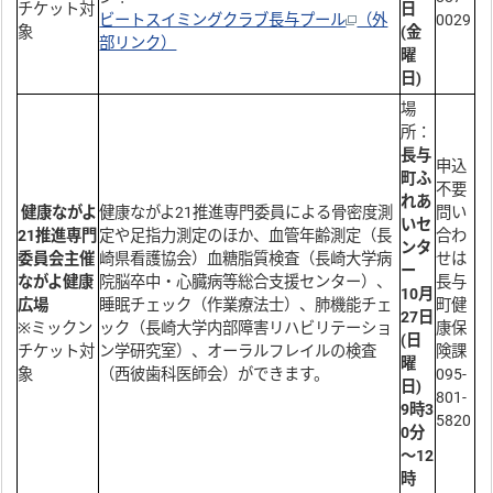
チケット対
日
ビートスイミングクラブ長与プール
（外
0029
象
(金
部リンク）
曜
日)
場
所：
長与
申込
町ふ
不要
れあ
健康ながよ
健康ながよ21推進専門委員による骨密度測
問い
いセ
21推進専門
定や足指力測定のほか、血管年齢測定（長
合わ
ンタ
委員会主催
崎県看護協会）血糖脂質検査（長崎大学病
せは
ー
ながよ健康
院脳卒中・心臓病等総合支援センター）、
長与
10月
広場
睡眠チェック（作業療法士）、肺機能チェ
町健
27日
※ミックン
ック（長崎大学内部障害リハビリテーショ
康保
(日
チケット対
ン学研究室）、オーラルフレイルの検査
険課
曜
象
（西彼歯科医師会）ができます。
095-
日)
801-
9時3
5820
0分
～12
時