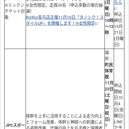
(日
ちら
※ミックン
※女性限定。定員30名（申込多数の場合抽
曜
チケット対
選）
日)
申込
象
Ru!Ru!長与店主催11月10日「タノシク！ス
10時
締切
タイルUP」を開催します！※女性限定
～12
10月
時
21日
(月曜
日)
場
所：
町民
体育
館
11月
申込
23日
開始
(土
日10
曜
月4
日･
日(金
祝
曜日)
体幹を上手に活用することによる走力向上
日)
LINE
とフォーム改善、体幹と神経への刺激によ
JPCスポー
1
で予
る姿勢改善、代謝の向上をお子様と保護者