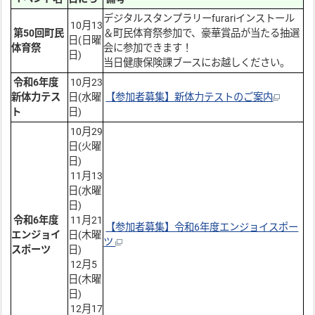
デジタルスタンプラリーfurariインストール
10月13
第50回町民
＆町民体育祭参加で、豪華賞品が当たる抽選
日(日曜
体育祭
会に参加できます！
日)
当日健康保険課ブースにお越しください。
令和6年度
10月23
新体力テス
日(水曜
【参加者募集】新体力テストのご案内
ト
日)
10月29
日(火曜
日)
11月13
日(水曜
日)
令和6年度
11月21
【参加者募集】令和6年度エンジョイスポー
エンジョイ
日(木曜
ツ
スポーツ
日)
12月5
日(木曜
日)
12月17