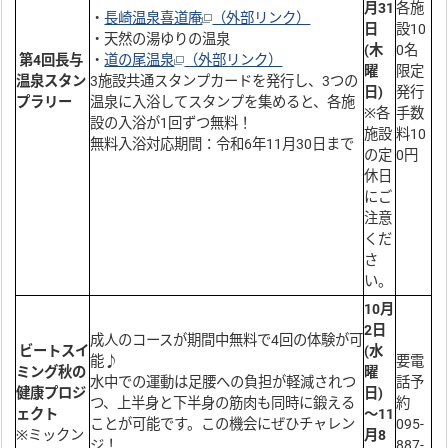
月31
各施
・
長崎温泉喜道庵
（外部リンク）
日
設10
・天然の湯ゆりの温泉
(木
0名
第4回長与
・
道の尾温泉
（外部リンク）
曜
限定
温泉スタン
3施設共通スタンプカードを発行し、3つの
日)
発行
プラリー
温泉に入浴してスタンプを集めると、各施
※各
手数
設の入浴が1回ずつ無料！
施設
料10
無料入浴対応期間：令和6年11月30日まで
の定
0円
休日
にご
注意
くだ
さ
い。
10月
2日
成人のコースが期間中無料で4回の体験が可
ビートスイ
(水
能♪
要電
ミング秋の
曜
水中での運動は足腰への負担が軽減されつ
話予
健康プロジ
日)
つ、上半身と下半身の筋肉も同時に鍛える
約
ェクト
～11
ことが可能です。この機会にぜひチャレン
095-
※ミックン
月8
ジ！
887-