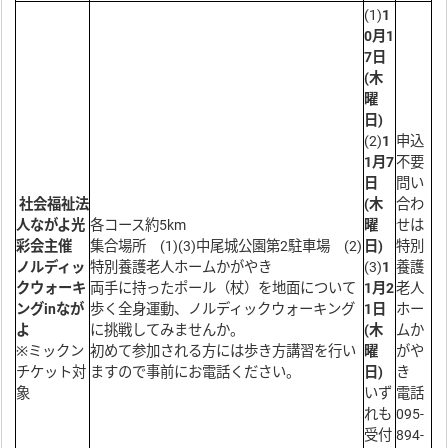
(1)
1
0月1
7日
(木
曜
日)
(2)
1
申込
1月7
不要
日
問い
社会福祉法
(木
合わ
人ながよ光
各コース約5km
曜
せは
彩会主催
集合場所 (1)(3)中尾城公園第2駐車場 (2)
日)
特別
ノルディッ
特別養護老人ホームかがやき
(3)
1
養護
クウォーキ
両手に持ったポール（杖）を地面について
1月2
老人
ングinなが
歩く全身運動、ノルディックウォーキング
1日
ホー
よ
に挑戦してみませんか。
(木
ムか
※ミックン
初めて参加される方には歩き方講習を行い
曜
がや
チケット対
ますので事前にお電話ください。
日)
き
象
いず
電話
れも
095-
受付
894-