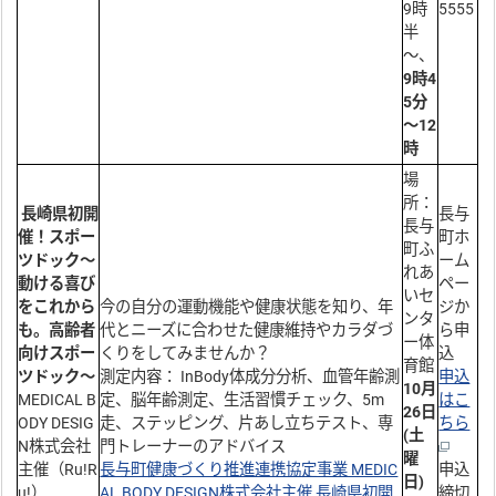
9時
5555
半
～、
9時4
5分
～12
時
場
所：
長崎県初開
長与
長与
催！スポー
町ホ
町ふ
ツドック～
ーム
れあ
動ける喜び
ペー
いセ
をこれから
今の自分の運動機能や健康状態を知り、年
ジか
ンタ
も。高齢者
代とニーズに合わせた健康維持やカラダづ
ら申
ー体
向けスポー
くりをしてみませんか？
込
育館
ツドック～
測定内容： InBody体成分分析、血管年齢測
申込
10月
MEDICAL B
定、脳年齢測定、生活習慣チェック、5m
はこ
26日
ODY DESIG
走、ステッピング、片あし立ちテスト、専
ちら
(土
N株式会社
門トレーナーのアドバイス
曜
主催（Ru!R
長与町健康づくり推進連携協定事業 MEDIC
申込
日)
u!）
AL BODY DESIGN株式会社主催 長崎県初開
締切