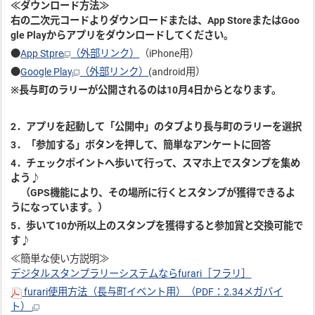
≪ダウンロード方法≫
右の二次元コードよりダウンロードまたは、App StoreまたはGoo
gle Playからアプリをダウンロードしてください。
●
App Stpre
（外部リンク）
（iPhone用）
●
Google Play
（外部リンク）
(android用）
※長与町のラリーが公開されるのは10月4日からとなります。
2．アプリを起動して「公開中」のタブより長与町のラリーを選択
3．「参加する」ボタンを押して、簡単なアンケートに回答
4．チェックポイントへ歩いて行って、スマホ上でスタンプを集め
よう♪
（GPS機能により、その場所に行くとスタンプが獲得できるよ
うになっています。）
5．歩いて10か所以上のスタンプを獲得すると参加賞と交換可能で
す♪
≪簡単な使い方説明≫
デジタルスタンプラリーシステムならfurari［フラリ］
furari使用方法（長与町イベント用）（PDF：2.34メガバイ
ト）