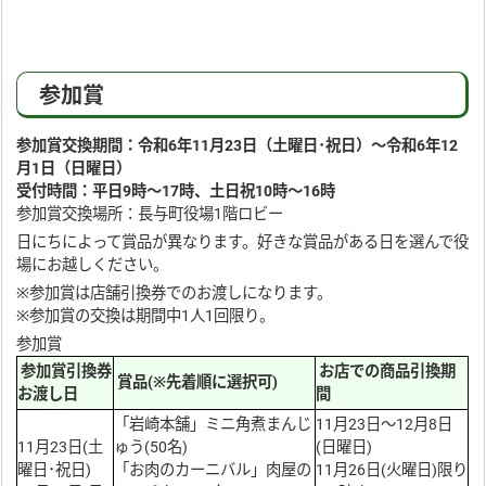
参加賞
参加賞交換期間：令和6年11月23日（土曜日･祝日）～令和6年12
月1日（日曜日）
受付時間：平日9時～17時、土日祝10時～16時
参加賞交換場所：長与町役場1階ロビー
日にちによって賞品が異なります。好きな賞品がある日を選んで役
場にお越しください。
※参加賞は店舗引換券でのお渡しになります。
※参加賞の交換は期間中1人1回限り。
参加賞
参加賞引換券
お店での商品引換期
賞品(※先着順に選択可)
お渡し日
間
「岩崎本舗」ミニ角煮まんじ
11月23日～12月8日
11月23日(土
ゅう(50名)
(日曜日)
曜日･祝日)
「お肉のカーニバル」肉屋の
11月26日(火曜日)限り