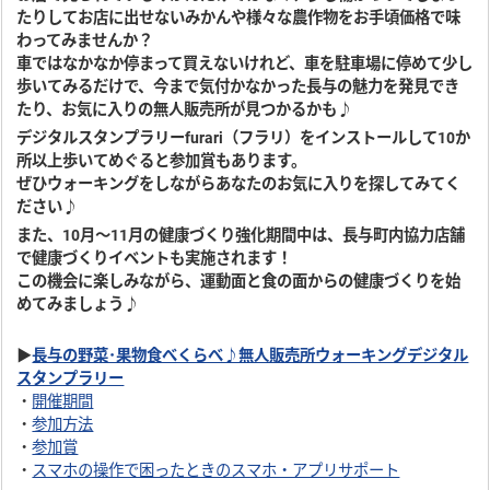
たりしてお店に出せないみかんや様々な農作物をお手頃価格で味
わってみませんか？
車ではなかなか停まって買えないけれど、車を駐車場に停めて少し
歩いてみるだけで、今まで気付かなかった長与の魅力を発見でき
たり、お気に入りの無人販売所が見つかるかも♪
デジタルスタンプラリーfurari（フラリ）をインストールして10か
所以上歩いてめぐると参加賞もあります。
ぜひウォーキングをしながらあなたのお気に入りを探してみてく
ださい♪
また、10月～11月の健康づくり強化期間中は、長与町内協力店舗
で健康づくりイベントも実施されます！
この機会に楽しみながら、運動面と食の面からの健康づくりを始
めてみましょう♪
▶
長与の野菜･果物食べくらべ♪無人販売所ウォーキングデジタル
スタンプラリー
・
開催期間
・
参加方法
・
参加賞
・
スマホの操作で困ったときのスマホ・アプリサポート