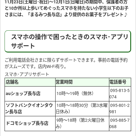
11月23日(土曜日･祝日)～12月1日(日曜日)の期間中、保護者の方
と10か所以上歩いてめぐったスマホを持たない小学生以下のお子
さまには、「まるみつ長与店」より提供のお菓子をプレゼント♪
スマホの操作で困ったときのスマホ･アプリ
サポート
ご利用電話会社さまに限らずサポートできます。事前の電話予約
がスムーズです。店内Wi-Fi有り。
スマホ･アプリサポート
店舗名
営業時間
電話番号
095-813-5
auショップ長与店
10時～19時（無休）
074
ソフトバンクイオンタウ
10時～18時30分（第3水曜
095-801-2
ン長与店
日休み）
981
9時～18時（第2火曜日休
095-885-7
ドコモショップ長与店
み）
068