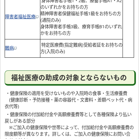
身体障害者手帳1・2級、療養手帳A1・A2
のいずれかをお持ちの方
精神障害者保健福祉手帳1級をお持ちの方
障害者福祉医療
(通院のみ)
身体障害者手帳3級、療育手帳B1のいずれ
かをお持ちの方
特定医療費(指定難病)受給者証をお持ちの
難病
方(入院のみ)
福祉医療の助成の対象とならないもの
・健康保険の適用を受けないものや入院時の食事・生活療養費
(健康診断・予防接種・薬の容器代・文書料・差額ベット代・病
衣代等)
・健康保険の付加給付金や高額療養費等として各種保険より払い
戻しがある部分
※ご加入の健康保険や世帯によって、付加給付金や高額療養費の
限度額等が異なります。詳しくは、ご加入の健康保険にお問い合