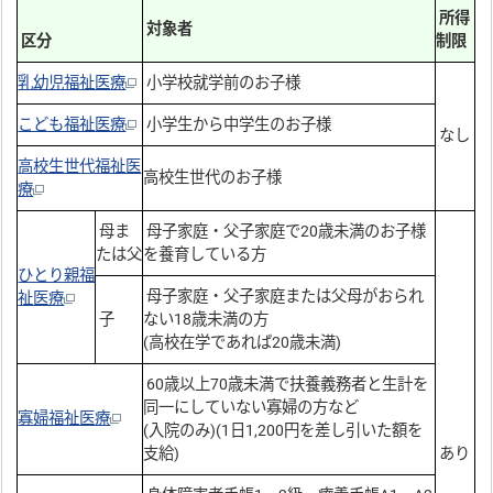
所得
対象者
区分
制限
乳幼児福祉医療
小学校就学前のお子様
こども福祉医療
小学生から中学生のお子様
なし
高校生世代福祉医
高校生世代のお子様
療
母ま
母子家庭・父子家庭で20歳未満のお子様
たは父
を養育している方
ひとり親福
母子家庭・父子家庭または父母がおられ
祉医療
子
ない18歳未満の方
(高校在学であれば20歳未満)
60歳以上70歳未満で扶養義務者と生計を
同一にしていない寡婦の方など
寡婦福祉医療
(入院のみ)(1日1,200円を差し引いた額を
支給)
あり