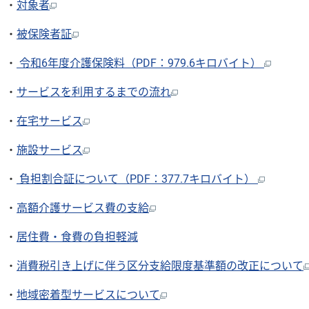
・
対象者
・
被保険者証
・
令和6年度介護保険料（PDF：979.6キロバイト）
・
サービスを利用するまでの流れ
・
在宅サービス
・
施設サービス
・
負担割合証について（PDF：377.7キロバイト）
・
高額介護サービス費の支給
・
居住費・食費の負担軽減
・
消費税引き上げに伴う区分支給限度基準額の改正について
・
地域密着型サービスについて