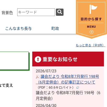
検
・背景色
索
キ
こんなまち長与
町政
ー
ワ
ー
もっと見る（全3件）
ド
重要なお知らせ
2026/07/23
議会だより 令和8年7月発行 198号
（6月定例会）の記事訂正について
なで支え
（PDF：60.6キロバイト）
議会だより 令和8年7月発行 198号（6
月定例会）
2026/04/30