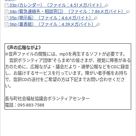
33p (カレンダー）（ファイル：4.51メガバイト）
34p (緊急連絡先・相談窓口）（ファイル：7.86メガバイト）
35p (掲示板）（ファイル：4.6メガバイト）
36p (裏表紙）（ファイル：4.39メガバイト）
《声の広報ながよ》
※音声ファイルの閲覧には、mp3を再生するソフトが必要です。
音訳ボランティア団体”そらまめ”の皆さまが、視覚に障害がある
方のために、広報ながよ・議会だより・選挙公報などをCDに録音
し、お届けするサービスを行っています。障がい者手帳をお持ち
で、音訳CDの送付をご希望の方は下記までお問い合わせくださ
い。
長与町社会福祉協議会ボランティアセンター
電話：095-883-7588