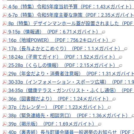
4-5p（特集）令和5年度当初予算（PDF：1.43メガバイト
6-7p（特集）令和5年度主要な施策（PDF：2.35メガバイ
8p（特集）デザインマンホール蓋が設置されました（PDF：
9-15p（情報通）（PDF：6.71メガバイト）
16p（地域POWER）（PDF：756.2キロバイト）
17p（長与よかとこめぐり）（PDF：1.1メガバイト）
18-24p（子育てガイド）（PDF：1.52メガバイト）
25-28p（くらしの情報）（PDF：2.15メガバイト）
29p（年金だより・消費者注意報）（PDF：1.31メガバイ
30-33p（インフォメーション・スポーツ広場）（PDF：1
34-35p（健康テラス・ガンバリスト・ふくし通信）（PDF
36p（図書館だより）（PDF：1.24メガバイト）
37p（カレンダー）（PDF：1.23メガバイト）
38p（緊急連絡先・相談窓口）（PDF：1.36メガバイト）
39p（掲示板）（PDF：1.69メガバイト）
40p（裏表紙）長与町議会議員一般選挙のお知らせ（PDF：