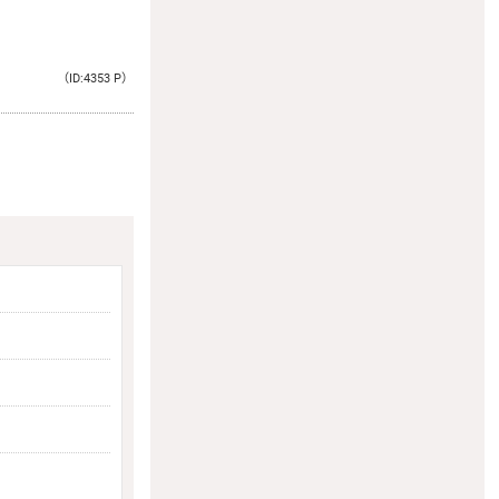
（ID:4353 P）