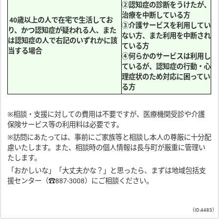
②認知症の診断をうけたが、
治療を中断している方
40歳以上の人で在宅で生活してお
③介護サービスを利用してい
り、かつ認知症が疑われる人、また
ない方、また利用を中断され
は認知症の人で右記のいずれかに該
ている方
当する場合
④何らかのサービスは利用し
ているが、認知症の行動・心
理症状のため対応に困ってい
る方
※相談・支援に対しての費用は不要ですが、医療機関受診や介護
保険サービス等の利用料は必要です。
※訪問にあたっては、事前にご家族等と相談し本人の尊厳に十分配
慮いたします。また、相談時の個人情報は長与町が厳重に管理い
たします。
「おかしいな」「大丈夫かな？」と思ったら、まずは地域包括支
援センター（☎887-3008）にご相談ください。
（ID:4483）