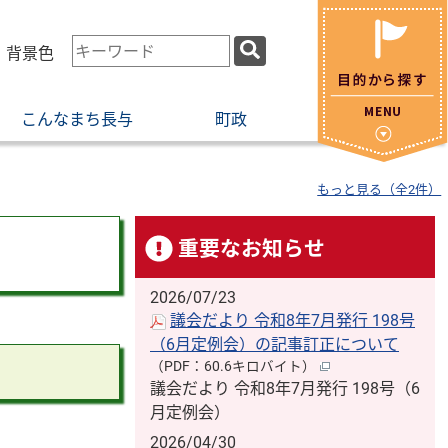
検
・背景色
索
キ
こんなまち長与
町政
ー
ワ
ー
もっと見る（全2件）
ド
重要なお知らせ
2026/07/23
議会だより 令和8年7月発行 198号
（6月定例会）の記事訂正について
（PDF：60.6キロバイト）
議会だより 令和8年7月発行 198号（6
月定例会）
2026/04/30