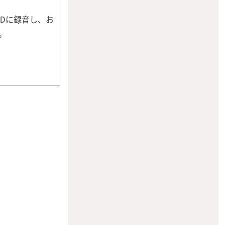
Dに録音し、お
。