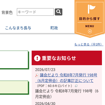
検
・背景色
索
キ
こんなまち長与
町政
ー
ワ
ー
もっと見る（全2件）
ド
重要なお知らせ
2026/07/23
議会だより 令和8年7月発行 198号
（6月定例会）の記事訂正について
（PDF：60.6キロバイト）
議会だより 令和8年7月発行 198号（6
月定例会）
2026/04/30