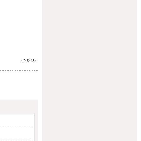
（ID:5448）