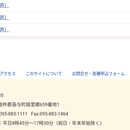
音声）
音声）
音声）
アクセス
｜
このサイトについて
｜
お問合せ・各種申込フォーム
85
彼杵郡長与町嬉里郷659番地1
095-883-1111
Fax:095-883-1464
：平⽇8時45分～17時30分（祝⽇・年末年始除く）