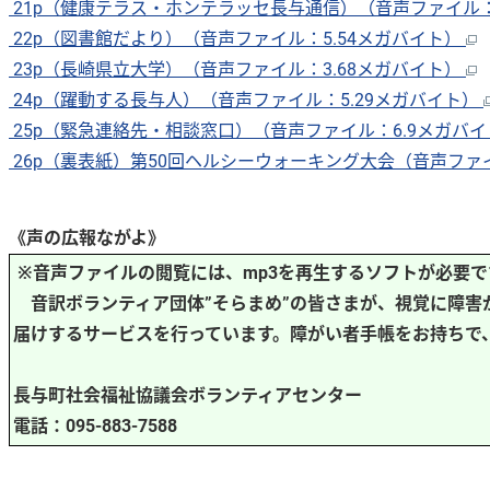
21p（健康テラス・ホンテラッセ長与通信）（音声ファイル：
22p（図書館だより）（音声ファイル：5.54メガバイト）
23p（長崎県立大学）（音声ファイル：3.68メガバイト）
24p（躍動する長与人）（音声ファイル：5.29メガバイト）
25p（緊急連絡先・相談窓口）（音声ファイル：6.9メガバ
26p（裏表紙）第50回ヘルシーウォーキング大会（音声ファイ
《声の広報ながよ》
※音声ファイルの閲覧には、mp3を再生するソフトが必要で
音訳ボランティア団体”そらまめ”の皆さまが、視覚に障害
届けするサービスを行っています。障がい者手帳をお持ちで
長与町社会福祉協議会ボランティアセンター
電話：095-883-7588