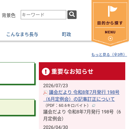
検
・背景色
索
キ
こんなまち長与
町政
ー
ワ
ー
もっと見る（全3件）
ド
重要なお知らせ
2026/07/23
議会だより 令和8年7月発行 198号
（6月定例会）の記事訂正について
（PDF：60.6キロバイト）
議会だより 令和8年7月発行 198号（6
月定例会）
2026/04/30