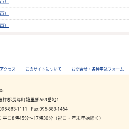
音声）
音声）
音声）
アクセス
｜
このサイトについて
｜
お問合せ・各種申込フォーム
85
彼杵郡長与町嬉里郷659番地1
095-883-1111
Fax:095-883-1464
：平⽇8時45分～17時30分（祝⽇・年末年始除く）