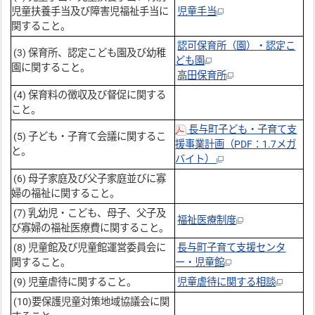
児童扶養手当及び障害児福祉手当に
児童手当
関すること。
認可保育所（園）・認定こ
(3) 保育所、認定こども園及び幼稚
ども園
園に関すること。
高田保育所
(4) 保育料の徴収及び督促に関する
こと。
長与町子ども・子育て支
(5) 子ども・子育て会議に関するこ
援事業計画（PDF：1.7メガ
と。
バイト）
(6) 母子家庭及び父子家庭並びに寡
婦の福祉に関すること。
(7) 乳幼児・こども、母子、父子及
福祉医療制度
び寡婦の福祉医療費に関すること。
(8) 児童館及び児童館運営委員会に
長与町子育て支援センタ
関すること。
ー・児童館
(9) 児童虐待に関すること。
児童虐待に関する相談
(10)要保護児童対策地域協議会に関