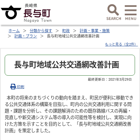
ホーム
分類から探す
町政
計画・事業・施策
計画・プラン
長与町地域公共交通網改善計画
もっと見る（全2件）
長与町地域公共交通網改善計画
最終更新日：
2021年3月29日
印刷
本町の将来のまちづくりの動向を踏まえ、町民が便利に移動でき
る公共交通体系の構築を目指し、町内の公共交通利用に関する問
題・課題を分析し、その課題解消のための既存路線バスの再編・
見直しや新交通システム等の導入の可能性等を検討し、実現に向
けた方策を示すことを目的として、「長与町地域公共交通網改善
計画」を策定しました。