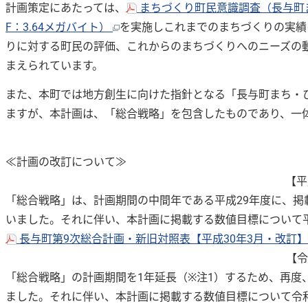
計画策定にあたっては、
まちづくり町民意識調査（長与町
F：3.64メガバイト）
を実施しこれまでのまちづくりの実績
りに対する町民の評価、これからのまちづくりへのニーズの
まえられています。
また、本町では地方創生に向けた指針となる「長与町まち・
ますが、本計画は、「総合戦略」を包含したものであり、一
≪計画の改訂について≫
【平
「総合戦略」は、計画期間の中間年である平成29年度に、掲
いました。それに伴い、本計画に掲載する数値目標について平
長与町第9次総合計画・新旧対照表【平成30年3月・改訂】（
【令
「総合戦略」の計画期間を1年延長（※注1）するため、再度
ました。それに伴い、本計画に掲載する数値目標について令和