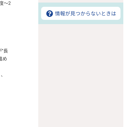
度〜2
情報が見つからないときは
”長
進め
」、