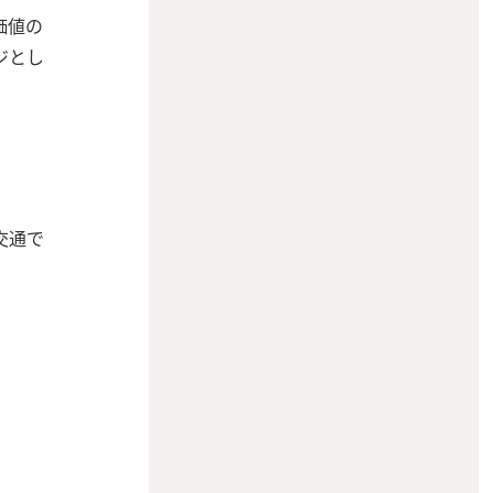
価値の
ジとし
交通で