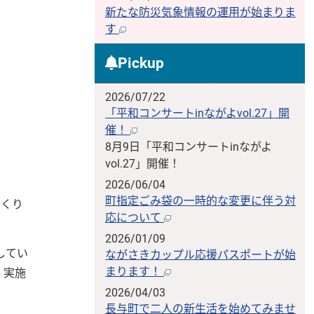
新たな防災気象情報の運用が始まりま
す
Pickup
2026/07/22
「平和コンサートinながよvol.27」開
催！
8月9日「平和コンサートinながよ
vol.27」開催！
2026/06/04
町指定ごみ袋の一時的な変更に伴う対
づくり
応について
2026/01/09
してい
ながさきカップル応援パスポートが始
まります！
、実施
2026/04/03
長与町で二人の新生活を始めてみませ