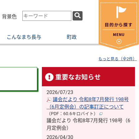
検
・背景色
索
キ
こんなまち長与
町政
ー
ワ
ー
もっと見る（全2件）
ド
重要なお知らせ
2026/07/23
議会だより 令和8年7月発行 198号
（6月定例会）の記事訂正について
（PDF：60.6キロバイト）
議会だより 令和8年7月発行 198号（6
月定例会）
2026/04/30